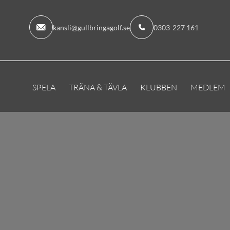
kansli@gullbringagolf.se
0303-227 161
SPELA
TRÄNA & TÄVLA
KLUBBEN
MEDLEM