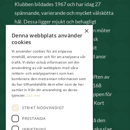
Klubben bildades 1967 och har idag 27
spännande, varierande och mycket välskötta
hål. Dessa ligger mjukt och behagligt
×
inbäddade i en vacker natur, där man möter
Denna webbplats använder
såväl stora bokskogar som mer typisk
cookies
bohuslänsk växtlighet och öppna fält
Vi använder cookies för att anpassa
gränsande till Gullbringa säteri med anor
innehåll, annonser och för att analysera vår
trafik. Vi delar också information om din
från 1300-talet.
användning av vår webbplats med våra
reklam- och analyspartners som kan
Från 2025 har vi också tagit över driften av
kombinera den med annan information som
du har tillhandahållit dem eller som de har
Pay & Playbanan situerad nära väg 168
samlat in från din användning av deras
innan stora banan. Denna bana är öppen för
tjänster.
Läs mer
alla, här behöver man varken Grönt Kort
STRIKT NÖDVÄNDIGT
eller golf-ID. Banan passar både för
PRESTANDA
nybörjare och avancerade spelare då den
inte är så lång (1730m) men kräver raka slag.
INRIKTNING