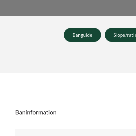
Banguide
Slope/rati
Baninformation