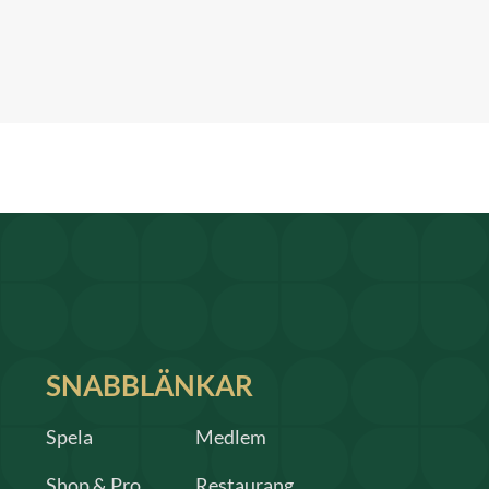
SNABBLÄNKAR
Spela
Medlem
Shop & Pro
Restaurang