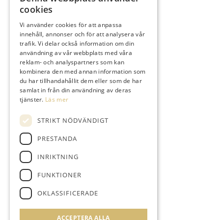
cookies
Vi använder cookies för att anpassa
SNABBLÄNKAR
innehåll, annonser och för att analysera vår
trafik. Vi delar också information om din
Spela
användning av vår webbplats med våra
Medlem
reklam- och analyspartners som kan
kombinera den med annan information som
Shop & Pro
du har tillhandahållit dem eller som de har
Restaurang
samlat in från din användning av deras
Boende
tjänster.
Läs mer
STRIKT NÖDVÄNDIGT
PRESTANDA
KONTAKTINFORMATION
INRIKTNING
kansli@gullbringagolf.se
0303-227 161
FUNKTIONER
FÖLJ OSS PÅ
OKLASSIFICERADE
ACCEPTERA ALLA