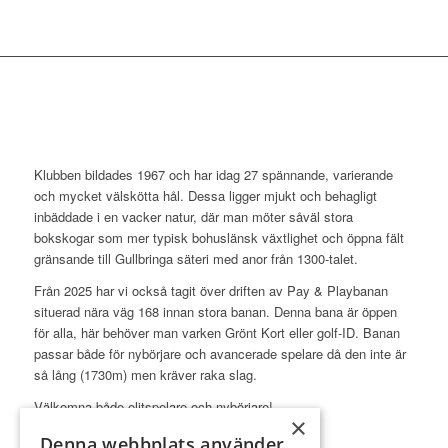
Klubben bildades 1967 och har idag 27 spännande, varierande
och mycket välskötta hål. Dessa ligger mjukt och behagligt
inbäddade i en vacker natur, där man möter såväl stora
bokskogar som mer typisk bohuslänsk växtlighet och öppna fält
gränsande till Gullbringa säteri med anor från 1300-talet.
Från 2025 har vi också tagit över driften av Pay & Playbanan
situerad nära väg 168 innan stora banan. Denna bana är öppen
för alla, här behöver man varken Grönt Kort eller golf-ID. Banan
passar både för nybörjare och avancerade spelare då den inte är
så lång (1730m) men kräver raka slag.
Välkomna både elitspelare och nybörjare!
×
Denna webbplats använder