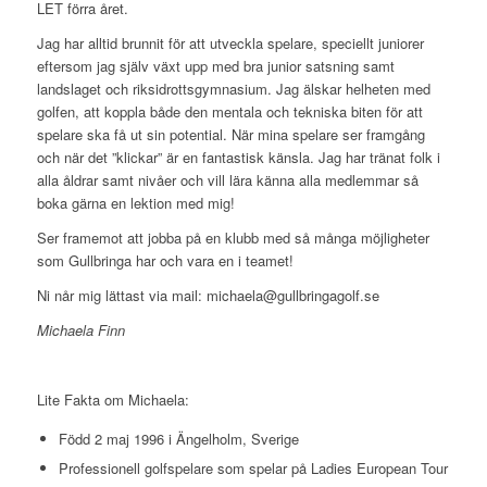
LET förra året.
Jag har alltid brunnit för att utveckla spelare, speciellt juniorer
eftersom jag själv växt upp med bra junior satsning samt
landslaget och riksidrottsgymnasium. Jag älskar helheten med
golfen, att koppla både den mentala och tekniska biten för att
spelare ska få ut sin potential. När mina spelare ser framgång
och när det ”klickar” är en fantastisk känsla. Jag har tränat folk i
alla åldrar samt nivåer och vill lära känna alla medlemmar så
boka gärna en lektion med mig!
Ser framemot att jobba på en klubb med så många möjligheter
som Gullbringa har och vara en i teamet!
Ni når mig lättast via mail: michaela@gullbringagolf.se
Michaela Finn
Lite Fakta om Michaela:
Född 2 maj 1996 i Ängelholm, Sverige
Professionell golfspelare som spelar på Ladies European Tour