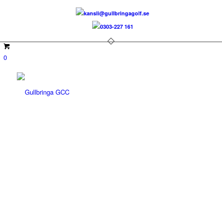
kansli@gullbringagolf.se
0303-227 161
0