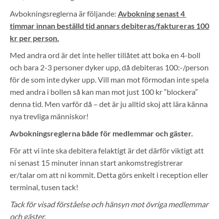
Avbokningsreglerna är följande:
Avbokning senast 4
timmar innan beställd tid annars debiteras/faktureras 100
kr per person.
Med andra ord är det inte heller tillåtet att boka en 4-boll
och bara 2-3 personer dyker upp, då debiteras 100:-/person
för de som inte dyker upp. Vill man mot förmodan inte spela
med andra i bollen så kan man mot just 100 kr ”blockera”
denna tid. Men varför då – det är ju alltid skoj att lära känna
nya trevliga människor!
Avbokningsreglerna både för medlemmar och gäster.
För att vi inte ska debitera felaktigt är det därför viktigt att
ni senast 15 minuter innan start ankomstregistrerar
er/talar om att ni kommit. Detta görs enkelt i reception eller
terminal, tusen tack!
Tack för visad förståelse och hänsyn mot övriga medlemmar
och gäster.