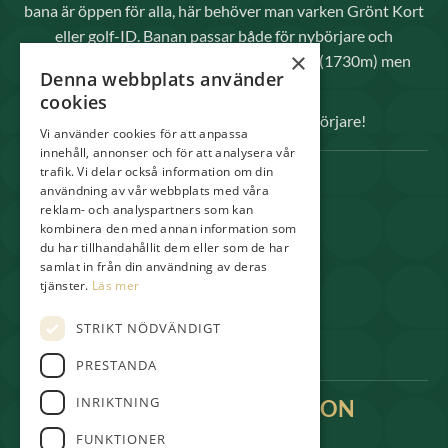
bana är öppen för alla, här behöver man varken Grönt Kort
eller golf-ID. Banan passar både för nybörjare och
×
avancerade spelare då den inte är så lång (1730m) men
Denna webbplats använder
kräver raka slag.
cookies
Välkomna både elitspelare och nybörjare!
Vi använder cookies för att anpassa
innehåll, annonser och för att analysera vår
trafik. Vi delar också information om din
SNABBLÄNKAR
användning av vår webbplats med våra
reklam- och analyspartners som kan
Spela
kombinera den med annan information som
Medlem
du har tillhandahållit dem eller som de har
samlat in från din användning av deras
Shop & Pro
tjänster.
Läs mer
Restaurang
STRIKT NÖDVÄNDIGT
Boende
PRESTANDA
INRIKTNING
KONTAKTINFORMATION
kansli@gullbringagolf.se
FUNKTIONER