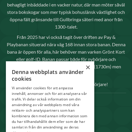
behagligt inbäddade i en vacker natur, där man möter såväl
stora bokskogar som mer typisk bohuslänsk växtlighet och
öppna fält gränsande till Gullbringa säteri med anor från
1300-talet.
Från 2025 har vi också tagit över driften av Pay &
Playbanan situerad nära väg 168 innan stora banan. Denna
bana är öppen för alla, här behöver man varken Grönt Kort
eller golf-ID. Banan passar både för nybörjare och
×
avancerade spelare då den inte är så lång (1730m) men
Denna webbplats använder
kräver raka slag.
cookies
Välkomna både elitspelare och nybörjare!
Vi använder cookies för att anpassa
innehåll, annonser och för att analysera vår
trafik. Vi delar också information om din
SNABBLÄNKAR
användning av vår webbplats med våra
reklam- och analyspartners som kan
Spela
kombinera den med annan information som
Medlem
du har tillhandahållit dem eller som de har
samlat in från din användning av deras
Shop & Pro