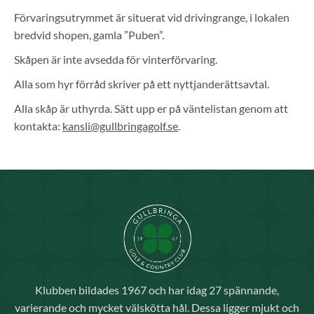
Förvaringsutrymmet är situerat vid drivingrange, i lokalen
bredvid shopen, gamla ”Puben”.
Skåpen är inte avsedda för vinterförvaring.
Alla som hyr förråd skriver på ett nyttjanderättsavtal.
Alla skåp är uthyrda. Sätt upp er på väntelistan genom att
kontakta:
kansli@gullbringagolf.se
.
Klubben bildades 1967 och har idag 27 spännande,
varierande och mycket välskötta hål. Dessa ligger mjukt och