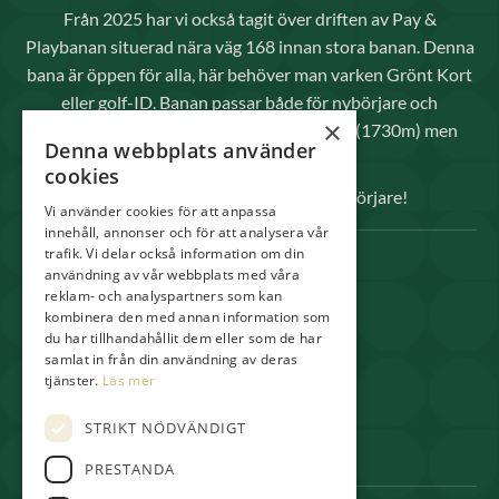
Från 2025 har vi också tagit över driften av Pay &
Playbanan situerad nära väg 168 innan stora banan. Denna
bana är öppen för alla, här behöver man varken Grönt Kort
eller golf-ID. Banan passar både för nybörjare och
×
avancerade spelare då den inte är så lång (1730m) men
Denna webbplats använder
kräver raka slag.
cookies
Välkomna både elitspelare och nybörjare!
Vi använder cookies för att anpassa
innehåll, annonser och för att analysera vår
trafik. Vi delar också information om din
SNABBLÄNKAR
användning av vår webbplats med våra
reklam- och analyspartners som kan
Spela
kombinera den med annan information som
Medlem
du har tillhandahållit dem eller som de har
samlat in från din användning av deras
Shop & Pro
tjänster.
Läs mer
Restaurang
STRIKT NÖDVÄNDIGT
Boende
PRESTANDA