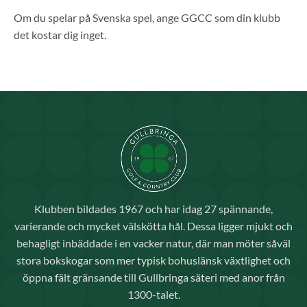
Om du spelar på Svenska spel, ange GGCC som din klubb
det kostar dig inget.
Klubben bildades 1967 och har idag 27 spännande,
varierande och mycket välskötta hål. Dessa ligger mjukt och
behagligt inbäddade i en vacker natur, där man möter såväl
stora bokskogar som mer typisk bohuslänsk växtlighet och
öppna fält gränsande till Gullbringa säteri med anor från
1300-talet.