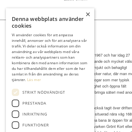
×
Denna webbplats använder
cookies
Vi använder cookies för att anpassa
innehåll, annonser och för att analysera vår
trafik. Vi delar också information om din
användning av vår webbplats med våra
Klubben bildades 1967 och har idag 27
reklam- och analyspartners som kan
spännande, varierande och mycket väls
kombinera den med annan information som
hål. Dessa ligger mjukt och behagligt
du har tillhandahållit dem eller som de har
inbäddade i en vacker natur, där man m
samlat in från din användning av deras
såväl stora bokskogar som mer typisk
tjänster.
Läs mer
bohuslänsk växtlighet och öppna fält
gränsande till Gullbringa säteri med anor
STRIKT NÖDVÄNDIGT
1300-talet.
PRESTANDA
Från 2025 har vi också tagit över drifte
Pay & Playbanan situerad nära väg 168
INRIKTNING
stora banan. Denna bana är öppen för al
FUNKTIONER
här behöver man varken Grönt Kort eller