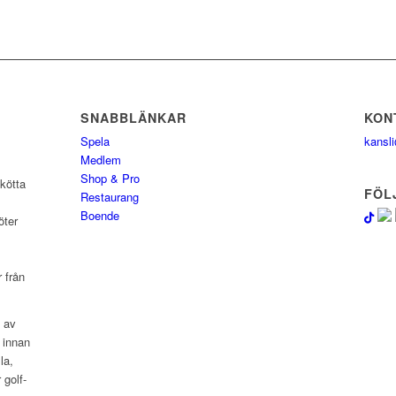
SNABBLÄNKAR
KON
Spela
kansli
Medlem
Shop & Pro
kötta
FÖL
Restaurang
Boende
öter
 från
n av
 innan
la,
 golf-