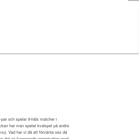
3-par och spelar 9-håls matcher i
eckan har man spelat kvalspel på andra
nu). Vad har vi då att förvänta oss då
ävs det en fungerande organisation med