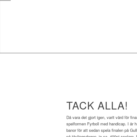
TACK ALLA!
Då vara det gjort igen, varit värd för fi
spelformen Fyrboll med handicap. I år h
banor för att sedan spela finalen på Gu
på tävlingsdagen, jo ca. 400st spelare,