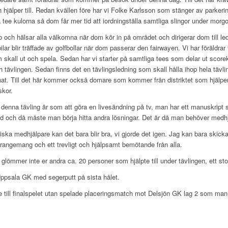
hjälper till. Redan kvällen före har vi Folke Karlsson som stänger av parkeringsp
a tee kulorna så dom får mer tid att iordningställa samtliga slingor under mor
och hälsar alla välkomna när dom kör in på området och dirigerar dom till le
ilar blir träffade av golfbollar när dom passerar den fairwayen. Vi har föräldrar 
skall ut och spela. Sedan har vi starter på samtliga tees som delar ut scorek
 tävlingen. Sedan finns det en tävlingsledning som skall hålla ihop hela tävlin
t. Till det här kommer också domare som kommer från distriktet som hjälper till
skor.
denna tävling är som att göra en livesändning på tv, man har ett manuskript s
 och då måste man börja hitta andra lösningar. Det är då man behöver medhj
ska medhjälpare kan det bara blir bra, vi gjorde det igen. Jag kan bara skicka 
rrangemang och ett trevligt och hjälpsamt bemötande från alla.
mmer inte er andra ca. 20 personer som hjälpte till under tävlingen, ett stort 
ppsala GK med segerputt på sista hålet.
 till finalspelet utan spelade placeringsmatch mot Delsjön GK lag 2 som ma