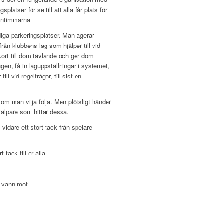
latser för se till att alla får plats för
gontimmarna.
diga parkeringsplatser. Man agerar
från klubbens lag som hjälper till vid
ort till dom tävlande och ger dom
gen, få in laguppställningar i systemet,
 vid regelfrågor, till sist en
om man vilja följa. Men plötsligt händer
älpare som hittar dessa.
vidare ett stort tack från spelare,
tack till er alla.
n vann mot.