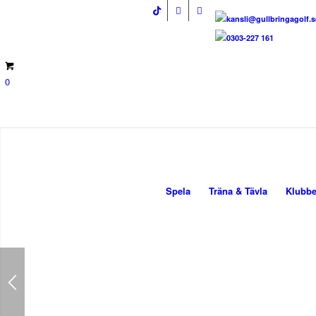
kansli@gullbringagolf.s
0303-227 161
0
Spela
Träna & Tävla
Klubb