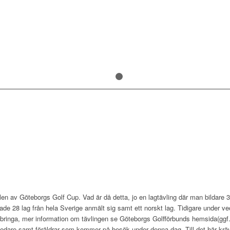
1
2
nalen av Göteborgs Golf Cup. Vad är då detta, jo en lagtävling där man bildare 
ade 28 lag från hela Sverige anmält sig samt ett norskt lag. Tidigare under v
llbringa, mer information om tävlingen se Göteborgs Golfförbunds hemsida(ggf.
 ledare samt föräldrar som kommer på besök under denna dag. Till det här kr