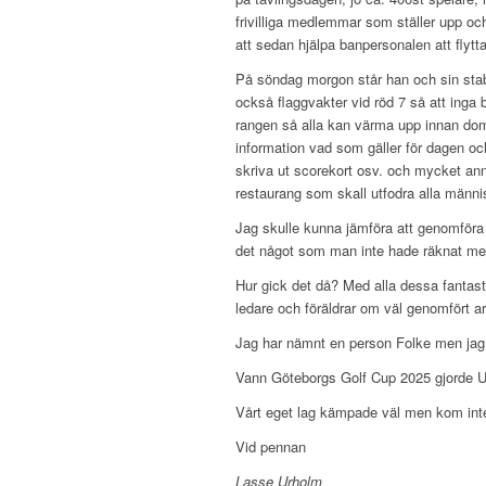
frivilliga medlemmar som ställer upp och 
att sedan hjälpa banpersonalen att flytt
På söndag morgon står han och sin stab 
också flaggvakter vid röd 7 så att inga b
rangen så alla kan värma upp innan dom 
information vad som gäller för dagen och
skriva ut scorekort osv. och mycket anna
restaurang som skall utfodra alla männi
Jag skulle kunna jämföra att genomföra 
det något som man inte hade räknat med
Hur gick det då? Med alla dessa fantasti
ledare och föräldrar om väl genomfört a
Jag har nämnt en person Folke men jag glö
Vann Göteborgs Golf Cup 2025 gjorde U
Vårt eget lag kämpade väl men kom inte
Vid pennan
Lasse Urholm