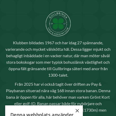
Klubben bildades 1967 och har idag 27 spännande,
varierande och mycket välskötta hål. Dessa ligger mjukt och
behagligt inbäddade i en vacker natur, där man möter såväl
stora bokskogar som mer typisk bohuslänsk växtlighet och
öppna fält gränsande till Gullbringa säteri med anor från
1300-talet.
Från 2025 har vi också tagit över driften av Pay &
Playbanan situerad nära väg 168 innan stora banan. Denna
bana är öppen för alla, här behöver man varken Grönt Kort
eller golf-ID. Banan passar både för nybörjare och
×
avancerade spelare då den inte är så lång (1730m) men
Denna webbplats använder