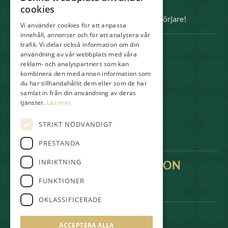
kräver raka slag.
cookies
Välkomna både elitspelare och nybörjare!
Vi använder cookies för att anpassa
innehåll, annonser och för att analysera vår
trafik. Vi delar också information om din
SNABBLÄNKAR
användning av vår webbplats med våra
reklam- och analyspartners som kan
Spela
kombinera den med annan information som
Medlem
du har tillhandahållit dem eller som de har
samlat in från din användning av deras
Shop & Pro
tjänster.
Läs mer
Restaurang
STRIKT NÖDVÄNDIGT
Boende
PRESTANDA
INRIKTNING
KONTAKTINFORMATION
kansli@gullbringagolf.se
FUNKTIONER
0303-227 161
OKLASSIFICERADE
FÖLJ OSS PÅ
ACCEPTERA ALLA