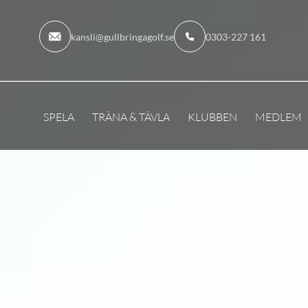
kansli@gullbringagolf.se
0303-227 161
SPELA
TRÄNA & TÄVLA
KLUBBEN
MEDLEM