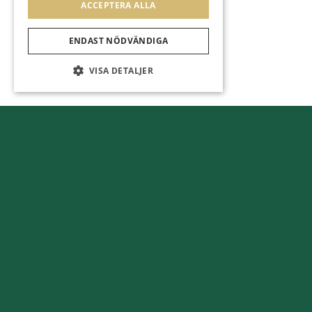
ACCEPTERA ALLA
ENDAST NÖDVÄNDIGA
VISA DETALJER
2026-04-16 - 2026-11-30:
Äntligen sommar!
Banan vecka 32
Röd – Gul slinga 18-hålsbana och Blå slinga 9-