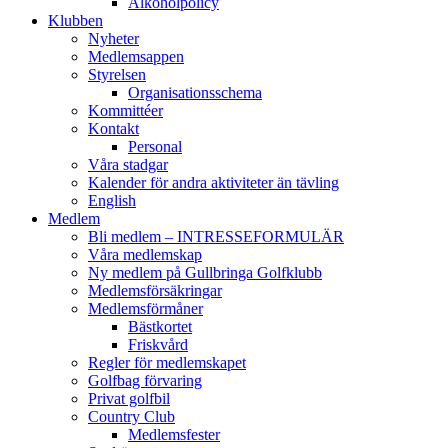
Alkoholpolicy
Klubben
Nyheter
Medlemsappen
Styrelsen
Organisationsschema
Kommittéer
Kontakt
Personal
Våra stadgar
Kalender för andra aktiviteter än tävling
English
Medlem
Bli medlem – INTRESSEFORMULÄR
Våra medlemskap
Ny medlem på Gullbringa Golfklubb
Medlemsförsäkringar
Medlemsförmåner
Bästkortet
Friskvård
Regler för medlemskapet
Golfbag förvaring
Privat golfbil
Country Club
Medlemsfester