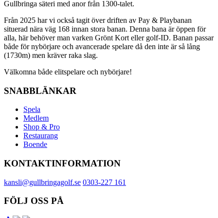
Gullbringa säteri med anor från 1300-talet.
Från 2025 har vi också tagit över driften av Pay & Playbanan
situerad nära väg 168 innan stora banan. Denna bana är öppen för
alla, här behöver man varken Grönt Kort eller golf-ID. Banan passar
både för nybörjare och avancerade spelare då den inte är så lång
(1730m) men kräver raka slag.
Välkomna både elitspelare och nybörjare!
SNABBLÄNKAR
Spela
Medlem
Shop & Pro
Restaurang
Boende
KONTAKTINFORMATION
kansli@gullbringagolf.se
0303-227 161
FÖLJ OSS PÅ