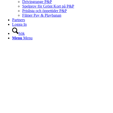
Drivingrange P&P
Spelprov för Grönt Kort på P&P
Prislista och öppettider P&P
Filmer Pay & Playbanan
Partners
Logga In
Sök
Menu
Menu