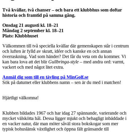
Två kvällar, två chanser – och bara ett klubbhus som doftar
historia och framtid på samma gång.
Onsdag 21 augusti kl. 18–21
Måndag 2 september kl. 18–21
Plats: Klubbhuset
Välkommen till två speciella kvällar där gemenskapen står i centrum
och luften är fylld av skratt, idéer och kanske en och annan
överraskning. Vad som händer? Det får du veta om du kommer. Vi
kan bara lova att det blir
Gullbringa-style
– med andra ord: varmt,
vackert och med något litet extra.
Anmäl dig som till en tävling på MinGolf.se
Sök på datumet eller klubbens namn – sen är du med i matchen!
Hjärtligt välkomna!
Klubben bildades 1967 och har idag 27 spännande, varierande och
mycket välskötta hål. Dessa ligger mjukt och behagligt inbäddade i
en vacker natur, där man möter såväl stora bokskogar som mer
typisk bohuslänsk växtlighet och öppna fält gränsande till