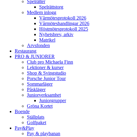
Spelrätter
Spelrättstorg
Medlem inlogg
Vårmötesprotokoll 2026
Vårmöteshandlingar 2026
Höstmötesprotokoll 2025
Nyhetsbrev, arkiv
Matrikel
Arvsfonden
Restaurang
PRO & JUNIORER
Club pro Michaela Finn
Lektioner & kurser
Shop & Svingstudio
Porsche Junior Tour
Sommarläger
Påskläger
Juniorverksamhet
Juniorgrupper
Gröna Kortet
Boende
Ställplats
Golfpaket
Pay&Play
Pay & playbanan