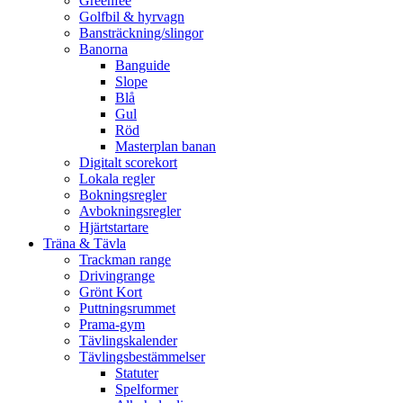
Greenfee
Golfbil & hyrvagn
Bansträckning/slingor
Banorna
Banguide
Slope
Blå
Gul
Röd
Masterplan banan
Digitalt scorekort
Lokala regler
Bokningsregler
Avbokningsregler
Hjärtstartare
Träna & Tävla
Trackman range
Drivingrange
Grönt Kort
Puttningsrummet
Prama-gym
Tävlingskalender
Tävlingsbestämmelser
Statuter
Spelformer