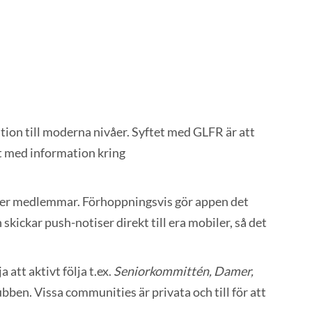
tion till moderna nivåer. Syftet med GLFR är att
ut med information kring
ör er medlemmar. Förhoppningsvis gör appen det
ickar push-notiser direkt till era mobiler, så det
 att aktivt följa t.ex.
Seniorkommittén, Damer,
lubben. Vissa communities är privata och till för att