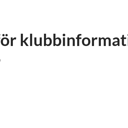
för klubbinformat
n