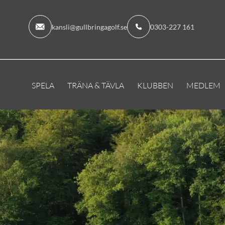
kansli@gullbringagolf.se
0303-227 161
SPELA
TRÄNA & TÄVLA
KLUBBEN
MEDLEM