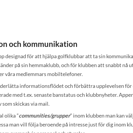
ion och kommunikation
 designad för att hjälpa golfklubbar att ta sin kommunika
m händer på sin hemmaklubb, och för klubben att snabbt nå 
er våra medlemmars mobiltelefoner.
underlätta informationsflödet och förbättra upplevelsen f
rade med t.ex. senaste banstatus och klubbnyheter. Appen sk
 som skickas via mail.
l olika ”
communities/grupper
” inom klubben man kan välja
 dessa man vill följa beroende på intresse just för dig inom k