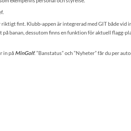
 som exempelvis personal och styrelse.
f.
ktigt fint. Klubb-appen är integrerad med GIT både vid in
 på banan, dessutom finns en funktion för aktuell flagg-p
r in på
MinGolf
. ”Banstatus” och ”Nyheter” får du per aut