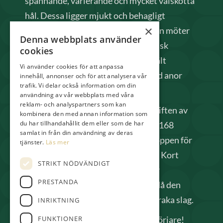
spännande, varierande och mycket välskötta
hål. Dessa ligger mjukt och behagligt
×
inbäddade i en vacker natur, där man möter
Denna webbplats använder
såväl stora bokskogar som mer typisk
cookies
bohuslänsk växtlighet och öppna fält
Vi använder cookies för att anpassa
gränsande till Gullbringa säteri med anor
innehåll, annonser och för att analysera vår
trafik. Vi delar också information om din
från 1300-talet.
användning av vår webbplats med våra
reklam- och analyspartners som kan
Från 2025 har vi också tagit över driften av
kombinera den med annan information som
du har tillhandahållit dem eller som de har
Pay & Playbanan situerad nära väg 168
samlat in från din användning av deras
innan stora banan. Denna bana är öppen för
tjänster.
Läs mer
alla, här behöver man varken Grönt Kort
STRIKT NÖDVÄNDIGT
eller golf-ID. Banan passar både för
PRESTANDA
nybörjare och avancerade spelare då den
inte är så lång (1730m) men kräver raka slag.
INRIKTNING
Välkomna både elitspelare och nybörjare!
FUNKTIONER