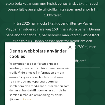
stora bokskogar som mer typisk bohuslänsk växtlighet och
öppna fält gränsande till Gullbringa säteri med anor från
1300-talet.
Från 2025 har vi också tagit över driften av Pay &
Playbanan situerad nära väg 168 innan stora banan. Denna
bana är öppen för alla, här behöver man varken Grönt Kort
eller golf-ID. Banan passar både för nybörjare och
×
avancerade spelare då den inte är så lång (1730m) men
Denna webbplats använder
kräver raka slag.
cookies
Välkomna både elitspelare och nybörjare!
Vi använder cookies för att anpassa
innehåll, annonser och för att analysera vår
trafik. Vi delar också information om din
SNABBLÄNKAR
användning av vår webbplats med våra
reklam- och analyspartners som kan
Spela
kombinera den med annan information som
Medlem
du har tillhandahållit dem eller som de har
samlat in från din användning av deras
Shop & Pro
tjänster.
Läs mer