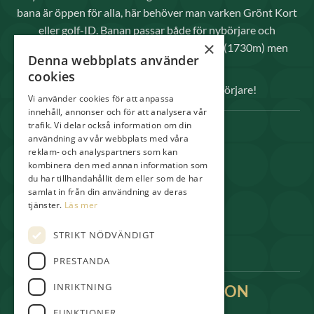
bana är öppen för alla, här behöver man varken Grönt Kort
eller golf-ID. Banan passar både för nybörjare och
×
avancerade spelare då den inte är så lång (1730m) men
Denna webbplats använder
kräver raka slag.
cookies
Välkomna både elitspelare och nybörjare!
Vi använder cookies för att anpassa
innehåll, annonser och för att analysera vår
trafik. Vi delar också information om din
SNABBLÄNKAR
användning av vår webbplats med våra
reklam- och analyspartners som kan
Spela
kombinera den med annan information som
Medlem
du har tillhandahållit dem eller som de har
samlat in från din användning av deras
Shop & Pro
tjänster.
Läs mer
Restaurang
STRIKT NÖDVÄNDIGT
Boende
PRESTANDA
INRIKTNING
KONTAKTINFORMATION
kansli@gullbringagolf.se
FUNKTIONER