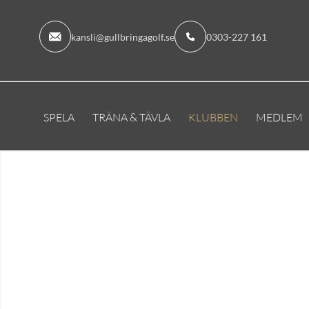
kansli@gullbringagolf.se
0303-227 161
SPELA
TRÄNA & TÄVLA
KLUBBEN
MEDLEM