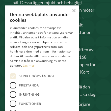
hål. Dessa ligger mjukt och behagligt
×
inbäddade i en vacker natur, där man möter
Denna webbplats använder
såväl stora bokskogar som mer typisk
cookies
bohuslänsk växtlighet och öppna fält
Vi använder cookies för att anpassa
gränsande till Gullbringa säteri med anor
innehåll, annonser och för att analysera vår
trafik. Vi delar också information om din
från 1300-talet.
användning av vår webbplats med våra
reklam- och analyspartners som kan
Från 2025 har vi också tagit över driften av
kombinera den med annan information som
du har tillhandahållit dem eller som de har
Pay & Playbanan situerad nära väg 168
samlat in från din användning av deras
innan stora banan. Denna bana är öppen för
tjänster.
Läs mer
alla, här behöver man varken Grönt Kort
STRIKT NÖDVÄNDIGT
eller golf-ID. Banan passar både för
PRESTANDA
nybörjare och avancerade spelare då den
inte är så lång (1730m) men kräver raka slag.
INRIKTNING
Välkomna både elitspelare och nybörjare!
FUNKTIONER