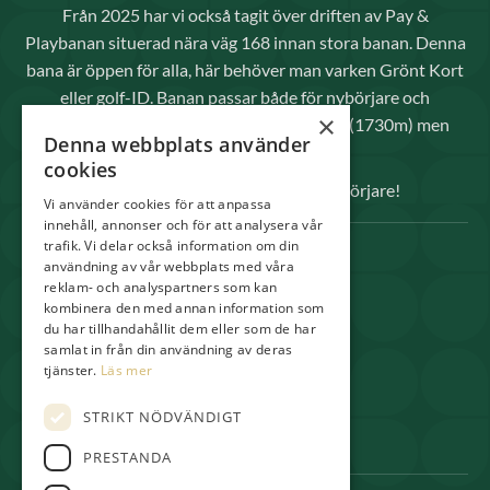
Från 2025 har vi också tagit över driften av Pay &
Playbanan situerad nära väg 168 innan stora banan. Denna
bana är öppen för alla, här behöver man varken Grönt Kort
eller golf-ID. Banan passar både för nybörjare och
×
avancerade spelare då den inte är så lång (1730m) men
Denna webbplats använder
kräver raka slag.
cookies
Välkomna både elitspelare och nybörjare!
Vi använder cookies för att anpassa
innehåll, annonser och för att analysera vår
trafik. Vi delar också information om din
SNABBLÄNKAR
användning av vår webbplats med våra
reklam- och analyspartners som kan
Spela
kombinera den med annan information som
Medlem
du har tillhandahållit dem eller som de har
samlat in från din användning av deras
Shop & Pro
tjänster.
Läs mer
Restaurang
STRIKT NÖDVÄNDIGT
Boende
PRESTANDA