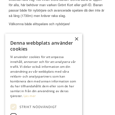
för alla, här behöver man varken Grönt Kort eller golf-ID. Banan
passar både för nybörjare och avancerade spelare då den inte är
så lång (1730m) men kräver raka slag.
Välkomna både elitspelare och nybörjare!
×
Denna webbplats använder
cookies
SNABBLÄNKAR
Vi använder cookies för att anpassa
innehåll, annonser och för att analysera vår
Spela
trafik. Vi delar också information om din
Medlem
användning av vår webbplats med våra
Shop & Pro
reklam- och analyspartners som kan
kombinera den med annan information som
Restaurang
du har tillhandahållit dem eller som de har
Boende
samlat in från din användning av deras
tjänster.
Läs mer
STRIKT NÖDVÄNDIGT