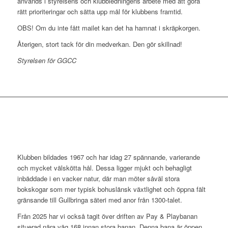
används i styrelsens och klubbledningens arbete med att göra
rätt prioriteringar och sätta upp mål för klubbens framtid.
OBS! Om du inte fått mailet kan det ha hamnat i skräpkorgen.
Återigen, stort tack för din medverkan. Den gör skillnad!
Styrelsen för GGCC
Klubben bildades 1967 och har idag 27 spännande, varierande
och mycket välskötta hål. Dessa ligger mjukt och behagligt
inbäddade i en vacker natur, där man möter såväl stora
bokskogar som mer typisk bohuslänsk växtlighet och öppna fält
gränsande till Gullbringa säteri med anor från 1300-talet.
Från 2025 har vi också tagit över driften av Pay & Playbanan
situerad nära väg 168 innan stora banan. Denna bana är öppen