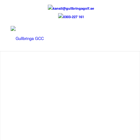
kansli@gullbringagolf.se
0303-227 161